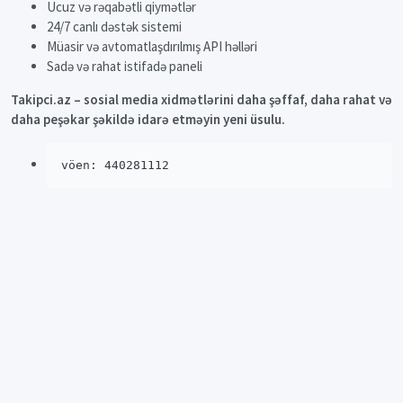
Ucuz və rəqabətli qiymətlər
24/7 canlı dəstək sistemi
Müasir və avtomatlaşdırılmış API həlləri
Sadə və rahat istifadə paneli
Takipci.az – sosial media xidmətlərini daha şəffaf, daha rahat və
daha peşəkar şəkildə idarə etməyin yeni üsulu.
vöen: 440281112