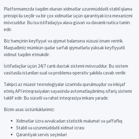
Platformamızda təqdim olunan xidmətlər uzunmüddətli stabil işləmə
prinsipi ilə seçilir və bir çox xidmətlər üçün qarantiyalı icra mexanizmi
mövcuddur. Bu isə istifadəçiyə əlavə güvən və davamlı nəticə təmin
edir.
Biz həmçinin keyfiyyət və qiymət balansına xüsusi önəm veririk.
Məqsədimiz mümkün qədər sərfəli qiymətlərlə yüksək keyfiyyətli
xidmət təqdim etməkdir.
İstifadəçilər üçün 24/7 canlı dəstək sistemi mövcuddur. Bu sistem
vasitəsilə istənilən sual və problemə operativ şəkildə cavab verilir.
Takipci.az müasir texnologiyalar üzərində qurulmuşdur və inkişaf
etmiş API inteqrasiyaları sayəsində avtomatlaşdırılmış sifariş sistemi
təklif edir. Bu sürətli və rahat inteqrasiya imkanı yaradır.
Bizim əsas üstünlüklərimiz:
Xidmətlər üzrə əvvəlcədən statistik məlumat və şəffaflıq
Stabil və uzunmüddətli xidmət icrası
Qarantiyalı servis seçimləri