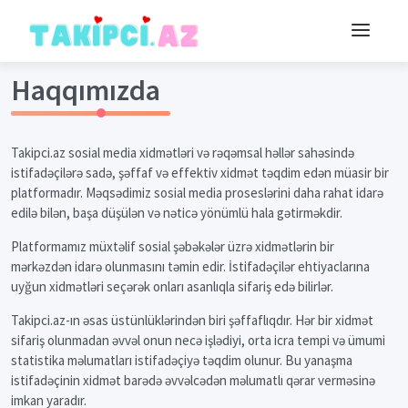
Haqqımızda
Takipci.az sosial media xidmətləri və rəqəmsal həllər sahəsində
istifadəçilərə sadə, şəffaf və effektiv xidmət təqdim edən müasir bir
platformadır. Məqsədimiz sosial media proseslərini daha rahat idarə
edilə bilən, başa düşülən və nəticə yönümlü hala gətirməkdir.
Platformamız müxtəlif sosial şəbəkələr üzrə xidmətlərin bir
mərkəzdən idarə olunmasını təmin edir. İstifadəçilər ehtiyaclarına
uyğun xidmətləri seçərək onları asanlıqla sifariş edə bilirlər.
Takipci.az-ın əsas üstünlüklərindən biri şəffaflıqdır. Hər bir xidmət
sifariş olunmadan əvvəl onun necə işlədiyi, orta icra tempi və ümumi
statistika məlumatları istifadəçiyə təqdim olunur. Bu yanaşma
istifadəçinin xidmət barədə əvvəlcədən məlumatlı qərar verməsinə
imkan yaradır.