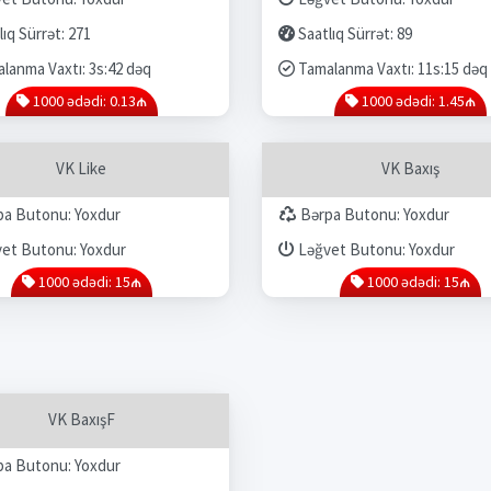
ıq Sürrət: 271
Saatlıq Sürrət: 89
lanma Vaxtı: 3s:42 dəq
Tamalanma Vaxtı: 11s:15 dəq
1000 ədədi: 0.13₼
1000 ədədi: 1.45₼
VK Like
VK Baxış
a Butonu: Yoxdur
Bərpa Butonu: Yoxdur
et Butonu: Yoxdur
Ləğvet Butonu: Yoxdur
1000 ədədi: 15₼
1000 ədədi: 15₼
VK BaxışF
a Butonu: Yoxdur