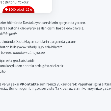
et Butonu: Yoxdur
1000 ədədi: 15₼
ərim
bölmündə Dəstəkləyən servislərin qarşısında yaranır.
arsa butona kilikləyərək azalan qismi
bərpa
edə bilərsiz.
əkildə gedir
bölmündə Dəstəkləyən serislərin qarşısında yaranır.
ton kilikləyərək sifarişi ləğv edə bilərsiz
n bərpasi mümkün olmayacaq
şin orta göstəriciləridir.
una keçdikdən sonrakı orda göstəricilərdir
ilib
 və ya şəxsi
VKontakte
səhifənizi yüksəldərək Papulyarlığını artır
ərsiz, Bunun üçün bir çox servislə
Takipci.az
sizin köməyinizə çata