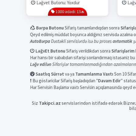
Ləğvet Butonu: Yoxdur
Ləğv
1000 ədədi: 15₼
Bərpa Butonu
Sifariş tamamlandıqdan sonra
Sifarişl
Qeyd edilmiş müddət boyunca aldığınız servisdə azalma ol
AutoBərpa
Dəstəkli servislərdə isə bu proses
avtomatik
ş
LəğvEt Butonu
Sifariş verildikdən sonra
Sifarişlərim
Hər hansı bir səbəbdən sifarişi sonlandırmaq istəsəniz bu bu
Ləğv edilən
Sifarişlər tamamlanmadığından azalmaları
Saatlıq Sürrət
və ya
Tamamlanma Vaxtı
Son 10 Sifari
❗ Bu göstəricilər Sifariş başladıqdan "
Davam Edir
" status
Hər Servisin Başlama vaxtı Servisin açıqlamasında qeyd ed
Siz
Takipci.az
servislərindən istifadə edərək Biznez
bil