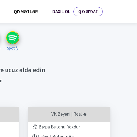
DAXIL OL
QIYMƏTLƏR
QEYDIYYAT
e
Spotify
və ucuz əldə edin
n.
VK Bəyəni | Real 🔥
Bərpa Butonu: Yoxdur
Ləğvet Butonu: Var