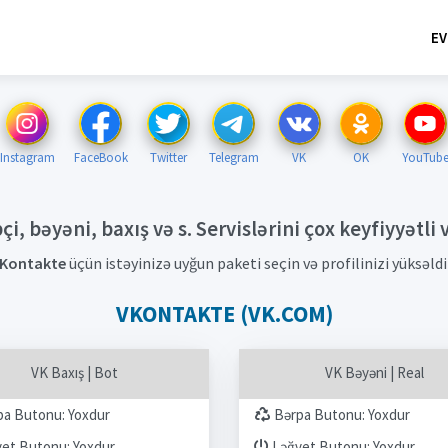
EV
Instagram
FaceBook
Twitter
Telegram
VK
OK
YouTub
i, bəyəni, baxış və s. Servislərini çox keyfiyyətli 
Kontakte
üçün istəyinizə uyğun paketi seçin və profilinizi yüksəldi
VKONTAKTE (VK.COM)
VK Baxış | Bot
VK Bəyəni | Real
a Butonu: Yoxdur
Bərpa Butonu: Yoxdur
et Butonu: Yoxdur
Ləğvet Butonu: Yoxdur