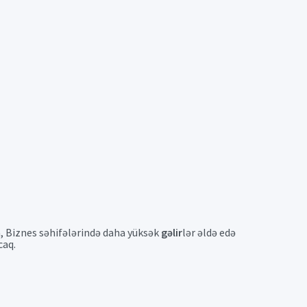
a, Biznes səhifələrində daha yüksək
gəlir
lər əldə edə
caq.