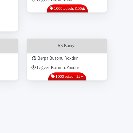
1000 ədədi: 3.55₼
VK BaxışT
Bərpa Butonu: Yoxdur
Ləğvet Butonu: Yoxdur
1000 ədədi: 15₼