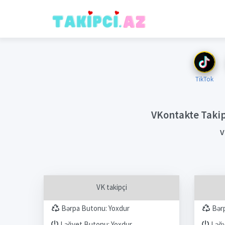
TikTok
VKontakte Takipç
V
VK takipçi
Bərpa Butonu: Yoxdur
Bərp
Ləğvet Butonu: Yoxdur
Ləğv