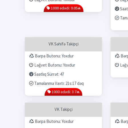
1000 ədədi: 0.05₼
Saatl
Tama
VK Səhifə Takipçi
Bərpa Butonu: Yoxdur
Bərp
Ləğvet Butonu: Yoxdur
Ləğv
Saatlıq Sürrət: 47
Tamalanma Vaxtı: 21s:17 dəq
1000 ədədi: 3.7₼
VK Takipçi
Bərpa Butonu: Yoxdur
Bərp